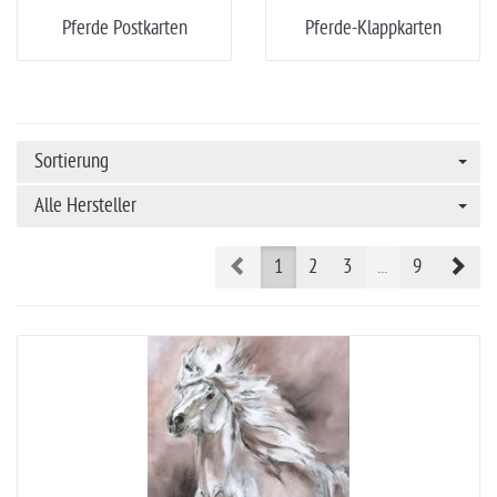
Pferde Postkarten
Pferde-Klappkarten
Sortierung
Alle Hersteller
Prev
Nex
1
2
3
...
9