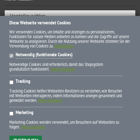
Hersteller wählen
Diese Webseite verwendet Cookies
ZAHLUNGSWEISEN
Wir verwenden Cookies, um Inhalte und Anzeigen zu personalisieren,
Funktionen für soziale Medien anbieten zu können und die Zugriffe auf unsere
Webseite zu analysieren. Durch die Nutzung unserer Webseite stimmen Sie der
Verwendung von Cookies zu.
Datenschutz
Notwendig (funktionale Cookies)
Notwendige Cookies sind erforderlich, damit das Shopsystem
grundsätzlich funktioniert.
(mehr anzeigen)
* Alle Preise inkl. gesetzl. Mehrwertsteuer zzgl. Versandkosten und
Tracking
ggf. Nachnahmegebühren, wenn nicht anders beschrieben
Tracking Cookies helfen Webseiten-Besitzern zu verstehen, wie Besucher
mit Webseiten interagieren, indem Informationen anonym gesammelt und
gemeldet werden.
(mehr anzeigen)
Marketing
E-Mail info(at)pferdebuchdiscount.de
Marketing-Cookies werden verwendet, um Besuchern auf Webseiten zu
Newsletter-Bestellung
folgen.
(mehr anzeigen)
Telefon +49 (0) 79 45-9 43 95 24