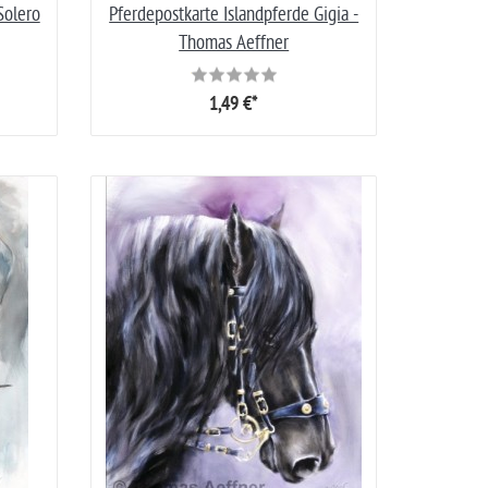
Solero
Pferdepostkarte Islandpferde Gigia -
Thomas Aeffner
1,49 €*