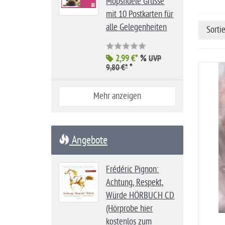
Mopsfidele Grüsse
i
mit 10 Postkarten für
t
alle Gelegenheiten
Sorti
e
2,99 €*
%
UVP
*
9,80 €*
Mehr anzeigen
Angebote
Frédéric Pignon:
Achtung, Respekt,
Würde HÖRBUCH CD
(Hörprobe hier
kostenlos zum