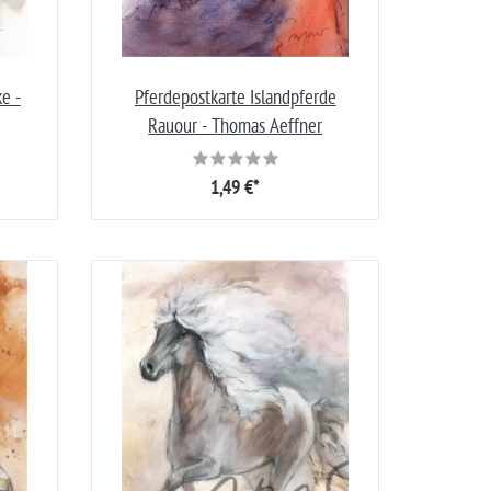
e -
Pferdepostkarte Islandpferde
Rauour - Thomas Aeffner
1,49 €*