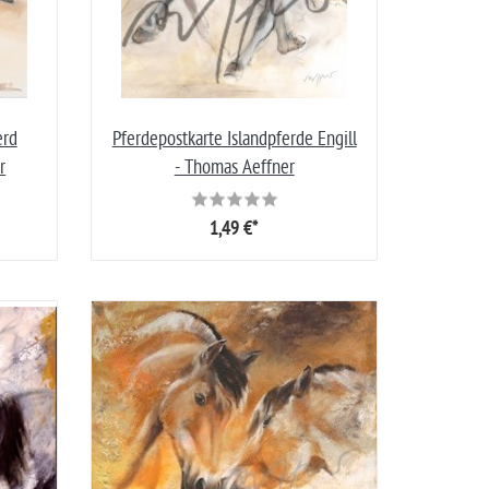
erd
Pferdepostkarte Islandpferde Engill
r
- Thomas Aeffner
1,49 €*