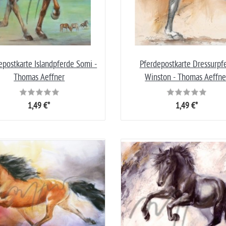
epostkarte Islandpferde Somi -
Pferdepostkarte Dressurpf
Thomas Aeffner
Winston - Thomas Aeffne
1,49 €*
1,49 €*