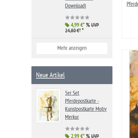
Pferd
Download)
4,99 €*
%
UVP
*
24,80 €*
Mehr anzeigen
Neue Artikel
5er Set
Pferdepostkarte -
Kunstpostkarte Motiv
Merkur
2,99 €*
%
UVP