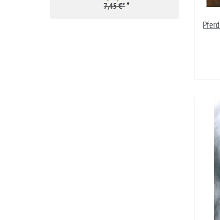
*
7,45 €*
Pferd