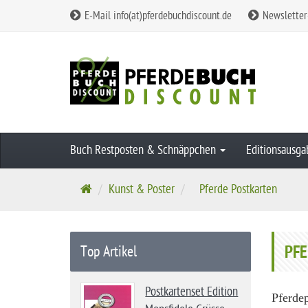
E-Mail info(at)pferdebuchdiscount.de
Newsletter
Buch Restposten & Schnäppchen
Editionsausg
S
Kunst & Poster
Pferde Postkarten
t
a
r
PF
Top Artikel
t
s
Postkartenset Edition
e
Pferde