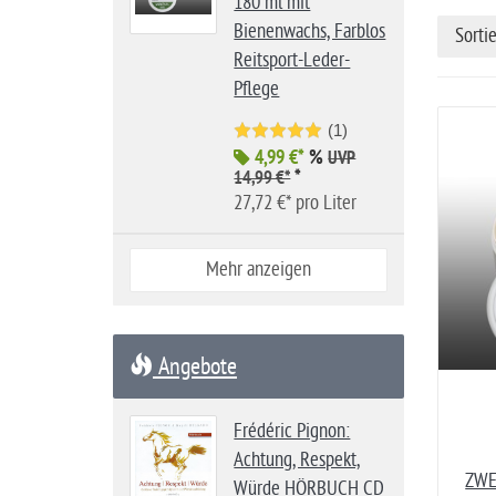
180 ml mit
i
Bienenwachs, Farblos
Sorti
t
Reitsport-Leder-
e
Pflege
(1)
4,99 €*
%
UVP
*
14,99 €*
27,72 €* pro Liter
Mehr anzeigen
Angebote
Frédéric Pignon:
Achtung, Respekt,
ZWE
Würde HÖRBUCH CD