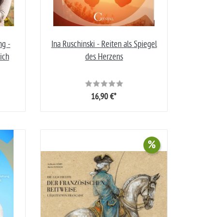
ng -
Ina Ruschinski - Reiten als Spiegel
ich
des Herzens
16,90 €*
%