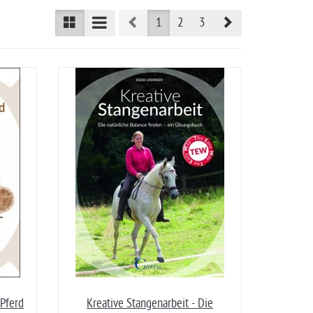
Prev
Next
1
2
3
 Pferd
Kreative Stangenarbeit - Die