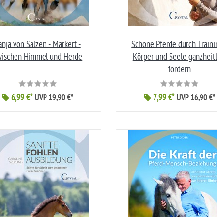
anja von Salzen - Märkert -
Schöne Pferde durch Traini
wischen Himmel und Herde
Körper und Seele ganzheitl
fördern
6,99 €*
7,99 €*
UVP 19,90 €*
UVP 16,90 €*