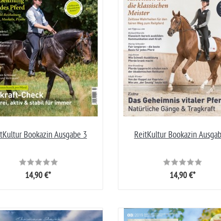
tKultur Bookazin Ausgabe 3
ReitKultur Bookazin Ausga
14,90 €*
14,90 €*