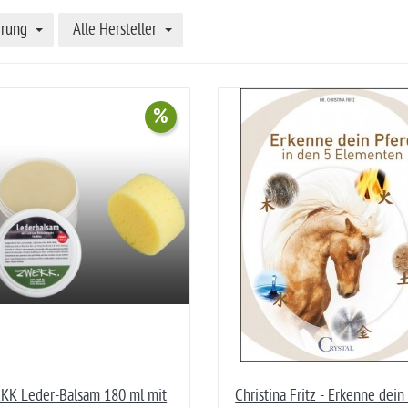
erung
Alle Hersteller
%
KK Leder-Balsam 180 ml mit
Christina Fritz - Erkenne dein