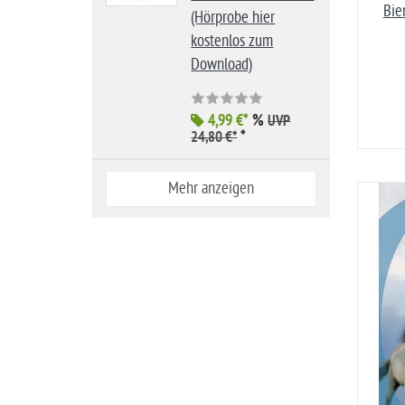
Bie
(Hörprobe hier
kostenlos zum
Download)
4,99 €*
%
UVP
*
24,80 €*
Mehr anzeigen