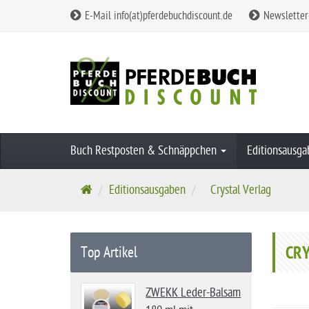
E-Mail info(at)pferdebuchdiscount.de
Newsletter
Buch Restposten & Schnäppchen
Editionsausg
S
Editionsausgaben
Crystal Verlag
t
a
r
CR
Top Artikel
t
s
ZWEKK Leder-Balsam
e