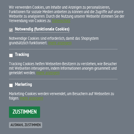
ZAHLUNGSWEISEN
Wir verwenden Cookies, um Inhalte und Anzeigen zu personalisieren,
Funktionen für soziale Medien anbieten zu können und die Zugriffe auf unsere
Webseite zu analysieren. Durch die Nutzung unserer Webseite stimmen Sie der
Verwendung von Cookies zu.
Datenschutz
Notwendig (funktionale Cookies)
Notwendige Cookies sind erforderlich, damit das Shopsystem
grundsätzlich funktioniert.
(mehr anzeigen)
* Alle Preise inkl. gesetzl. Mehrwertsteuer zzgl. Versandkosten und
Tracking
ggf. Nachnahmegebühren, wenn nicht anders beschrieben
Tracking Cookies helfen Webseiten-Besitzern zu verstehen, wie Besucher
mit Webseiten interagieren, indem Informationen anonym gesammelt und
gemeldet werden.
(mehr anzeigen)
Marketing
E-Mail info(at)pferdebuchdiscount.de
Marketing-Cookies werden verwendet, um Besuchern auf Webseiten zu
Newsletter-Bestellung
folgen.
(mehr anzeigen)
Telefon +49 (0) 79 45-9 43 95 24
ZUSTIMMEN
xt:Commerce 6.6.10 Pro © 2025
xt-commerce
Betreut durch:
www.die-webagentur.de
|
Andreas Müller
AUSWAHL ZUSTIMMEN