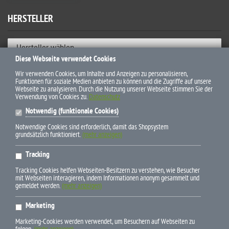
HERSTELLER
Hersteller wählen
Diese Webseite verwendet Cookies
ZAHLUNGSWEISEN
Wir verwenden Cookies, um Inhalte und Anzeigen zu personalisieren,
Funktionen für soziale Medien anbieten zu können und die Zugriffe auf unsere
Webseite zu analysieren. Durch die Nutzung unserer Webseite stimmen Sie der
Verwendung von Cookies zu.
Datenschutz
Notwendig (funktionale Cookies)
Notwendige Cookies sind erforderlich, damit das Shopsystem
grundsätzlich funktioniert.
(mehr anzeigen)
* Alle Preise inkl. gesetzl. Mehrwertsteuer zzgl. Versandkosten und
Tracking
ggf. Nachnahmegebühren, wenn nicht anders beschrieben
Tracking Cookies helfen Webseiten-Besitzern zu verstehen, wie Besucher
mit Webseiten interagieren, indem Informationen anonym gesammelt und
gemeldet werden.
(mehr anzeigen)
Marketing
E-Mail info(at)pferdebuchdiscount.de
Marketing-Cookies werden verwendet, um Besuchern auf Webseiten zu
Newsletter-Bestellung