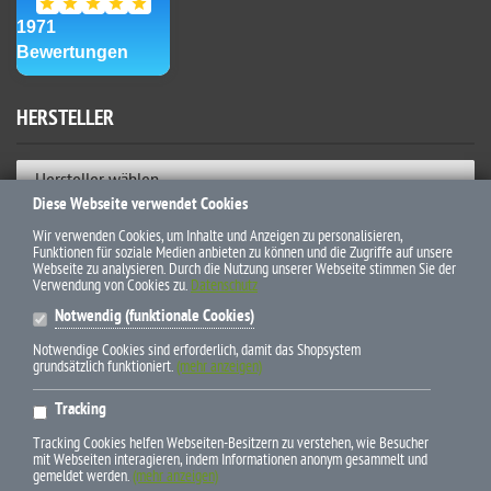
HERSTELLER
Hersteller wählen
Diese Webseite verwendet Cookies
ZAHLUNGSWEISEN
Wir verwenden Cookies, um Inhalte und Anzeigen zu personalisieren,
Funktionen für soziale Medien anbieten zu können und die Zugriffe auf unsere
Webseite zu analysieren. Durch die Nutzung unserer Webseite stimmen Sie der
Verwendung von Cookies zu.
Datenschutz
Notwendig (funktionale Cookies)
Notwendige Cookies sind erforderlich, damit das Shopsystem
grundsätzlich funktioniert.
(mehr anzeigen)
* Alle Preise inkl. gesetzl. Mehrwertsteuer zzgl. Versandkosten und
Tracking
ggf. Nachnahmegebühren, wenn nicht anders beschrieben
Tracking Cookies helfen Webseiten-Besitzern zu verstehen, wie Besucher
mit Webseiten interagieren, indem Informationen anonym gesammelt und
gemeldet werden.
(mehr anzeigen)