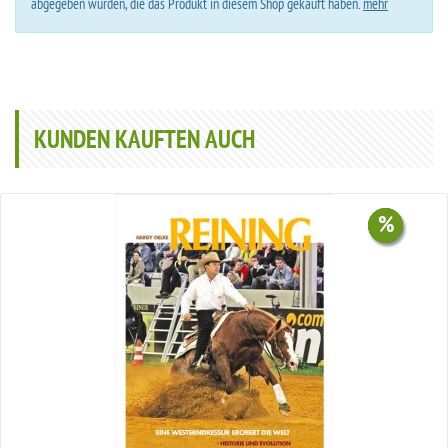
abgegeben wurden, die das Produkt in diesem Shop gekauft haben.
mehr
KUNDEN KAUFTEN AUCH
%
%
%