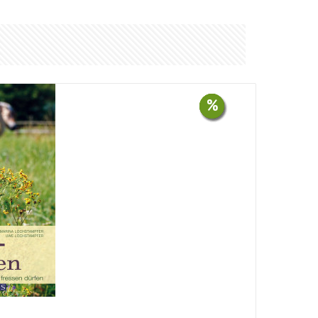
%
%
%
%
%