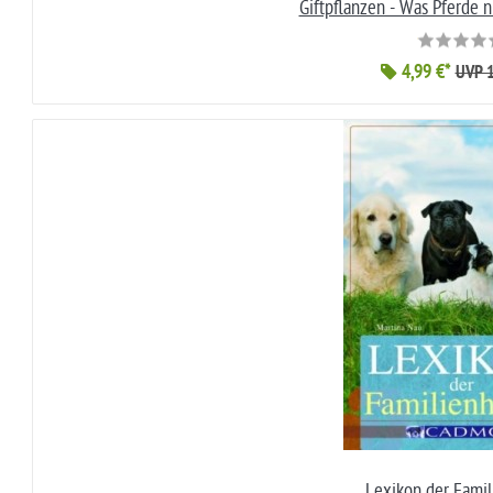
Giftpflanzen - Was Pferde n
4,99 €*
UVP 1
Lexikon der Fami