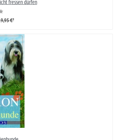
icht fressen dürfen
9,95 €*
lienhunde