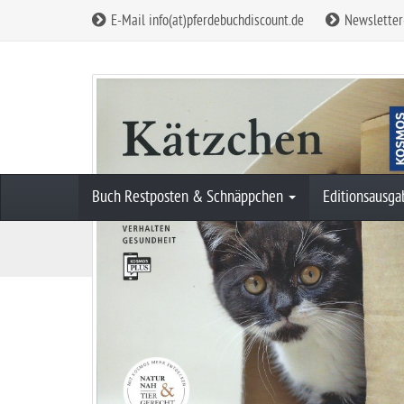
E-Mail info(at)pferdebuchdiscount.de
Newsletter
Buch Restposten & Schnäppchen
Editionsausg
S
Buch Restposten & Schnäppchen
Hunde/K
t
a
r
t
s
e