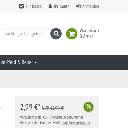
Zur Kasse
Ihr Konto
Anmelden
Warenkorb
Suchen
0 Artikel
um Pferd & Reiter
-
2,99 €*
%
UVP 12,99 €*
Vergleichspreis: UVP / (ehemals) gebundener
Verlagspreis*, inkl. ges. MwSt.
zzgl. Versandkosten