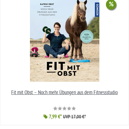
%
%
%
%
Fit mit Obst – Noch mehr Übungen aus dem Fitnessstudio
7,99 €*
UVP 17,00 €*