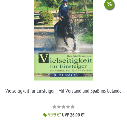
%
%
%
%
%
Vielseitigkeit für Einsteiger - Mit Verstand und Spaß ins Gelände
9,99 €*
UVP 26,90 €*