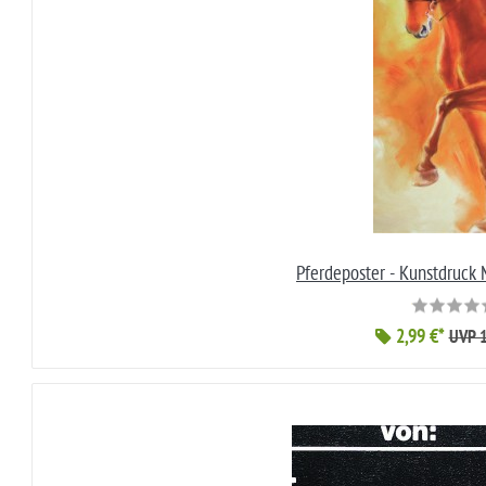
Pferdeposter - Kunstdruck 
2,99 €*
UVP 1