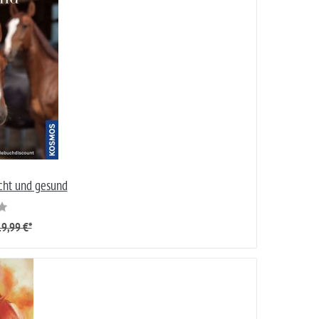
echt und gesund
9,99 €*