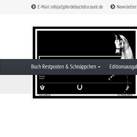
E-Mail info(at)pferdebuchdiscount.de
Newsletter
Buch Restposten & Schnäppchen
Editionsausg
S
Rund um Pferd & Reiter
Boxenschilder
t
a
r
t
s
e