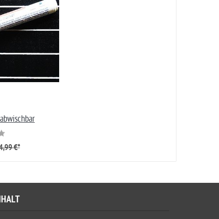
 abwischbar
4,99 €*
NHALT