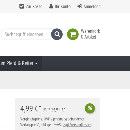
Zur Kasse
Ihr Konto
Anmelden
Warenkorb
Suchen
0 Artikel
um Pferd & Reiter
4,99 €*
%
UVP 14,99 €*
Vergleichspreis: UVP / (ehemals) gebundener
Verlagspreis*, inkl. ges. MwSt.
zzgl. Versandkosten