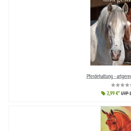
Pferdehaltung - artger
2,99 €*
UVP 1