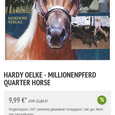
HARDY OELKE - MILLIONENPFERD
QUARTER HORSE
9,99 €*
%
UVP 21,80 €*
Vergleichspreis: UVP / (ehemals) gebundener Verlagspreis*, inkl. ges. MwSt.
zzgl. Versandkosten