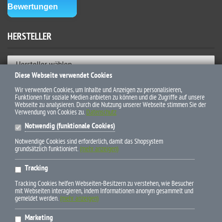
HERSTELLER
Hersteller wählen
Diese Webseite verwendet Cookies
ZAHLUNGSWEISEN
Wir verwenden Cookies, um Inhalte und Anzeigen zu personalisieren,
Funktionen für soziale Medien anbieten zu können und die Zugriffe auf unsere
Webseite zu analysieren. Durch die Nutzung unserer Webseite stimmen Sie der
Verwendung von Cookies zu.
Datenschutz
Notwendig (funktionale Cookies)
Notwendige Cookies sind erforderlich, damit das Shopsystem
grundsätzlich funktioniert.
(mehr anzeigen)
* Alle Preise inkl. gesetzl. Mehrwertsteuer zzgl. Versandkosten und
Tracking
ggf. Nachnahmegebühren, wenn nicht anders beschrieben
Tracking Cookies helfen Webseiten-Besitzern zu verstehen, wie Besucher
mit Webseiten interagieren, indem Informationen anonym gesammelt und
gemeldet werden.
(mehr anzeigen)
Marketing