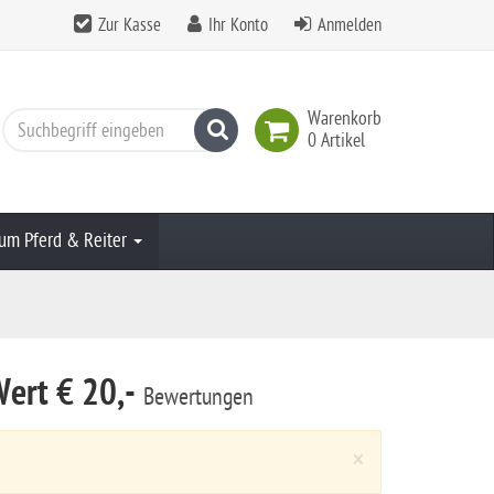
Zur Kasse
Ihr Konto
Anmelden
Warenkorb
Suchen
0 Artikel
um Pferd & Reiter
Wert € 20,-
Bewertungen
Close
×