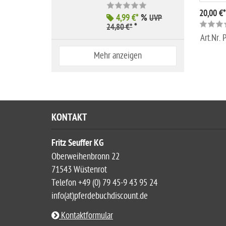
20,00 €*
4,99 €*
%
UVP
*
24,80 €*
Art.Nr.
Mehr anzeigen
KONTAKT
Fritz Seuffer KG
Oberweihenbronn 22
71543 Wüstenrot
Telefon +49 (0) 79 45-9 43 95 24
info(at)pferdebuchdiscount.de
Kontaktformular