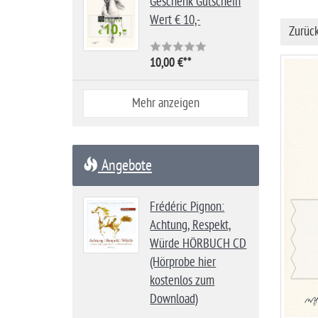
Geschenk Gutschein
i
Wert € 10,-
t
Zurüc
e
10,00 €*
*
Mehr anzeigen
Angebote
Frédéric Pignon:
Achtung, Respekt,
Würde HÖRBUCH CD
(Hörprobe hier
kostenlos zum
Download)