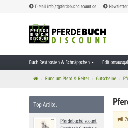
E-Mail info(at)pferdebuchdiscount.de
Newsletter
Buch Restposten & Schnäppchen
Editionsausg
S
Rund um Pferd & Reiter
Gutscheine
Pf
t
a
Pfer
r
Top Artikel
t
s
Zu
Pferdebuchdiscount
e