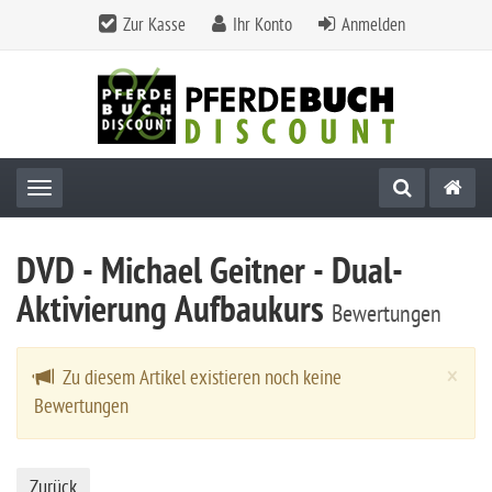
Zur Kasse
Ihr Konto
Anmelden
Toggle navigation
DVD - Michael Geitner - Dual-
Aktivierung Aufbaukurs
Bewertungen
Cl
×
Zu diesem Artikel existieren noch keine
Bewertungen
Zurück