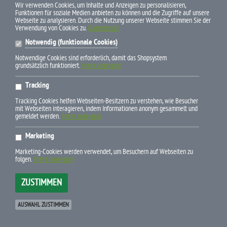
ZAHLUNGSWEISEN
Wir verwenden Cookies, um Inhalte und Anzeigen zu personalisieren,
Funktionen für soziale Medien anbieten zu können und die Zugriffe auf unsere
Webseite zu analysieren. Durch die Nutzung unserer Webseite stimmen Sie der
Verwendung von Cookies zu.
Datenschutz
Notwendig (funktionale Cookies)
Notwendige Cookies sind erforderlich, damit das Shopsystem
grundsätzlich funktioniert.
(mehr anzeigen)
* Alle Preise inkl. gesetzl. Mehrwertsteuer zzgl. Versandkosten und
Tracking
ggf. Nachnahmegebühren, wenn nicht anders beschrieben
Tracking Cookies helfen Webseiten-Besitzern zu verstehen, wie Besucher
mit Webseiten interagieren, indem Informationen anonym gesammelt und
gemeldet werden.
(mehr anzeigen)
Marketing
E-Mail info(at)pferdebuchdiscount.de
Marketing-Cookies werden verwendet, um Besuchern auf Webseiten zu
Newsletter-Bestellung
folgen.
(mehr anzeigen)
Telefon +49 (0) 79 45-9 43 95 24
ZUSTIMMEN
xt:Commerce 6.6.10 Pro © 2025
xt-commerce
Betreut durch:
www.die-webagentur.de
|
Andreas Müller
AUSWAHL ZUSTIMMEN