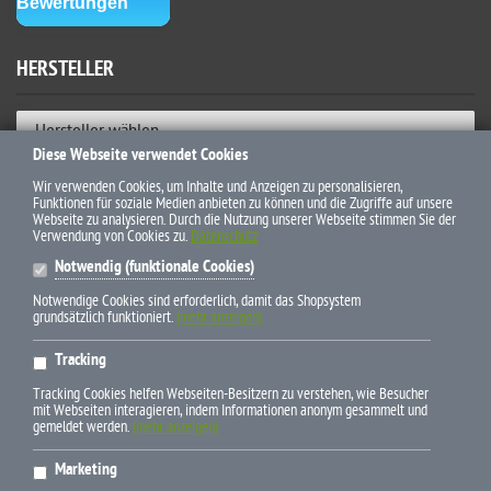
HERSTELLER
Hersteller wählen
Diese Webseite verwendet Cookies
ZAHLUNGSWEISEN
Wir verwenden Cookies, um Inhalte und Anzeigen zu personalisieren,
Funktionen für soziale Medien anbieten zu können und die Zugriffe auf unsere
Webseite zu analysieren. Durch die Nutzung unserer Webseite stimmen Sie der
Verwendung von Cookies zu.
Datenschutz
Notwendig (funktionale Cookies)
Notwendige Cookies sind erforderlich, damit das Shopsystem
grundsätzlich funktioniert.
(mehr anzeigen)
* Alle Preise inkl. gesetzl. Mehrwertsteuer zzgl. Versandkosten und
Tracking
ggf. Nachnahmegebühren, wenn nicht anders beschrieben
Tracking Cookies helfen Webseiten-Besitzern zu verstehen, wie Besucher
mit Webseiten interagieren, indem Informationen anonym gesammelt und
gemeldet werden.
(mehr anzeigen)
Marketing
E-Mail info(at)pferdebuchdiscount.de