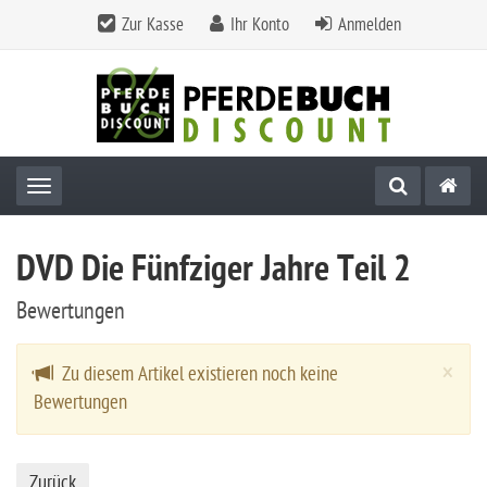
Zur Kasse
Ihr Konto
Anmelden
Toggle navigation
DVD Die Fünfziger Jahre Teil 2
Bewertungen
Cl
×
Zu diesem Artikel existieren noch keine
Bewertungen
Zurück