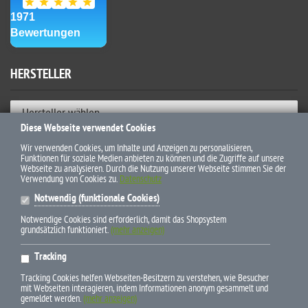
HERSTELLER
Hersteller wählen
Diese Webseite verwendet Cookies
ZAHLUNGSWEISEN
Wir verwenden Cookies, um Inhalte und Anzeigen zu personalisieren,
Funktionen für soziale Medien anbieten zu können und die Zugriffe auf unsere
Webseite zu analysieren. Durch die Nutzung unserer Webseite stimmen Sie der
Verwendung von Cookies zu.
Datenschutz
Notwendig (funktionale Cookies)
Notwendige Cookies sind erforderlich, damit das Shopsystem
grundsätzlich funktioniert.
(mehr anzeigen)
* Alle Preise inkl. gesetzl. Mehrwertsteuer zzgl. Versandkosten und
Tracking
ggf. Nachnahmegebühren, wenn nicht anders beschrieben
Tracking Cookies helfen Webseiten-Besitzern zu verstehen, wie Besucher
mit Webseiten interagieren, indem Informationen anonym gesammelt und
gemeldet werden.
(mehr anzeigen)