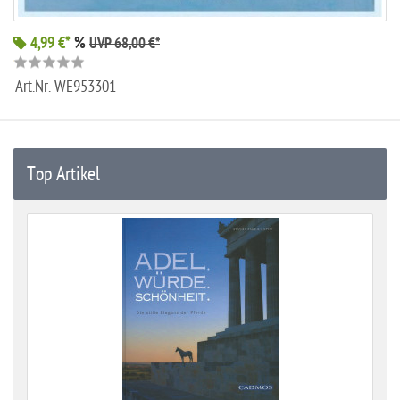
4,99 €*
%
UVP 68,00 €*
Art.Nr.
WE953301
Top Artikel