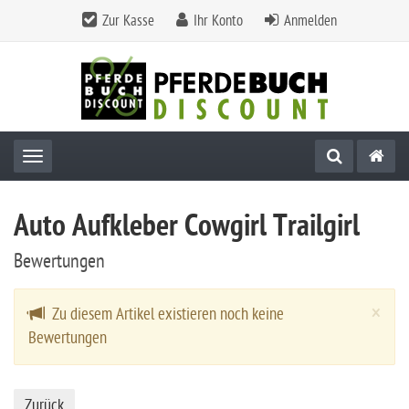
Zur Kasse
Ihr Konto
Anmelden
Toggle navigation
Auto Aufkleber Cowgirl Trailgirl
Bewertungen
Cl
×
Zu diesem Artikel existieren noch keine
Bewertungen
Zurück