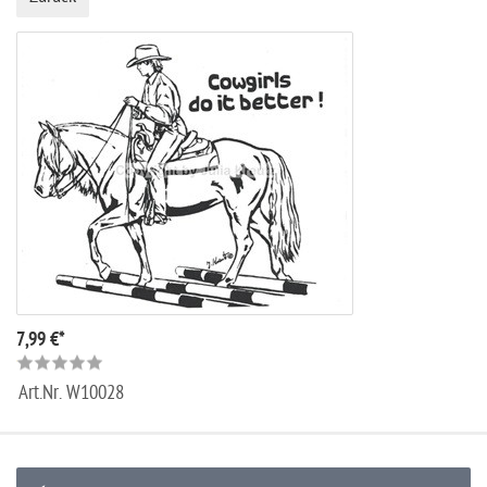
7,99 €*
Art.Nr.
W10028