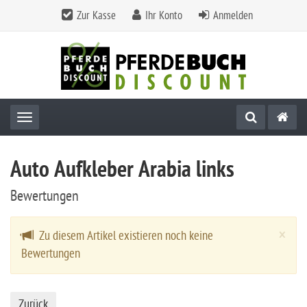
Zur Kasse
Ihr Konto
Anmelden
Toggle navigation
Auto Aufkleber Arabia links
Bewertungen
Cl
×
Zu diesem Artikel existieren noch keine
Bewertungen
Zurück