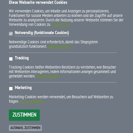
Diese Webseite verwendet Cookies
ZAHLUNGSWEISEN
Wir verwenden Cookies, um Inhalte und Anzeigen zu personalisieren,
Funktionen für soziale Medien anbieten zu können und die Zugriffe auf unsere
Webseite zu analysieren. Durch die Nutzung unserer Webseite stimmen Sie der
Verwendung von Cookies zu.
Datenschutz
Notwendig (funktionale Cookies)
Notwendige Cookies sind erforderlich, damit das Shopsystem
grundsätzlich funktioniert.
(mehr anzeigen)
* Alle Preise inkl. gesetzl. Mehrwertsteuer zzgl. Versandkosten und
Tracking
ggf. Nachnahmegebühren, wenn nicht anders beschrieben
Tracking Cookies helfen Webseiten-Besitzern zu verstehen, wie Besucher
mit Webseiten interagieren, indem Informationen anonym gesammelt und
gemeldet werden.
(mehr anzeigen)
Marketing
E-Mail info(at)pferdebuchdiscount.de
Marketing-Cookies werden verwendet, um Besuchern auf Webseiten zu
Newsletter-Bestellung
folgen.
(mehr anzeigen)
Telefon +49 (0) 79 45-9 43 95 24
ZUSTIMMEN
xt:Commerce 6.6.10 Pro © 2025
xt-commerce
Betreut durch:
www.die-webagentur.de
|
Andreas Müller
AUSWAHL ZUSTIMMEN