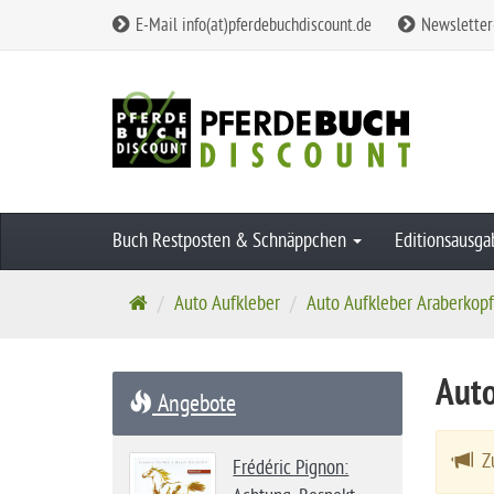
E-Mail info(at)pferdebuchdiscount.de
Newsletter
Buch Restposten & Schnäppchen
Editionsausg
S
Auto Aufkleber
Auto Aufkleber Araberkopf
t
a
Auto
r
Angebote
t
s
Zu
Frédéric Pignon:
e