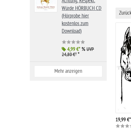
Achtung, Respekt,
i
Würde HÖRBUCH CD
t
Zurüc
(Hörprobe hier
e
kostenlos zum
Download)
4,99 €*
%
UVP
*
24,80 €*
Mehr anzeigen
19,99 €*