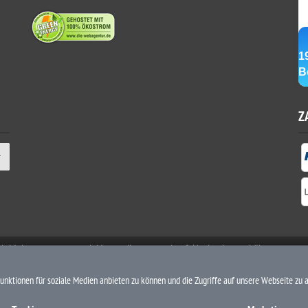
Z
etzl. Mehrwertsteuer zzgl. Versandkosten und ggf. Nachnahmegebühren, wenn 
unktionen für soziale Medien anbieten zu können und die Zugriffe auf unsere Webseite zu 