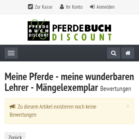
Zur Kasse
Ihr Konto
Anmelden
Toggle navigation
Meine Pferde - meine wunderbaren
Lehrer - Mängelexemplar
Bewertungen
Cl
×
Zu diesem Artikel existieren noch keine
Bewertungen
Zurück