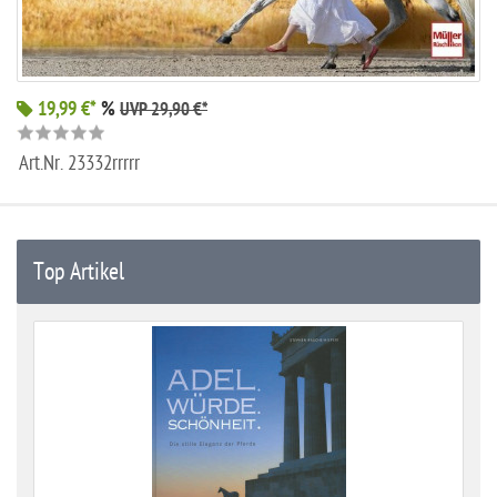
19,99 €*
%
UVP 29,90 €*
Art.Nr.
23332rrrrr
Top Artikel