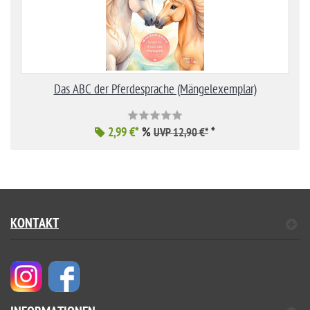
Das ABC der Pferdesprache (Mängelexemplar)
2,99 €*
%
*
UVP 12,90 €*
KONTAKT