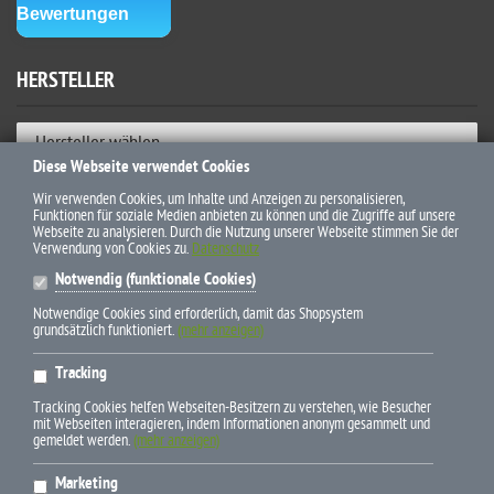
HERSTELLER
Hersteller wählen
Diese Webseite verwendet Cookies
ZAHLUNGSWEISEN
Wir verwenden Cookies, um Inhalte und Anzeigen zu personalisieren,
Funktionen für soziale Medien anbieten zu können und die Zugriffe auf unsere
Webseite zu analysieren. Durch die Nutzung unserer Webseite stimmen Sie der
Verwendung von Cookies zu.
Datenschutz
Notwendig (funktionale Cookies)
Notwendige Cookies sind erforderlich, damit das Shopsystem
grundsätzlich funktioniert.
(mehr anzeigen)
* Alle Preise inkl. gesetzl. Mehrwertsteuer zzgl. Versandkosten und
Tracking
ggf. Nachnahmegebühren, wenn nicht anders beschrieben
Tracking Cookies helfen Webseiten-Besitzern zu verstehen, wie Besucher
mit Webseiten interagieren, indem Informationen anonym gesammelt und
gemeldet werden.
(mehr anzeigen)
Marketing