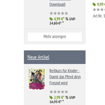
Download)
9,99 
Art.Nr.
4,99 €*
%
UVP
*
24,80 €*
Mehr anzeigen
Neue Artikel
Reitkurs für Kinder -
Damit das Pferd dein
Freund wird
2,99 €*
%
UVP
*
16,95 €*