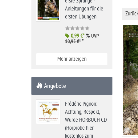
erste Sprünge -
i
Anleitungen für die
t
Zurüc
ersten Übungen
e
0,99 €*
%
UVP
*
10,95 €*
Mehr anzeigen
Angebote
Frédéric Pignon:
Achtung, Respekt,
Würde HÖRBUCH CD
(Hörprobe hier
kostenlos zum