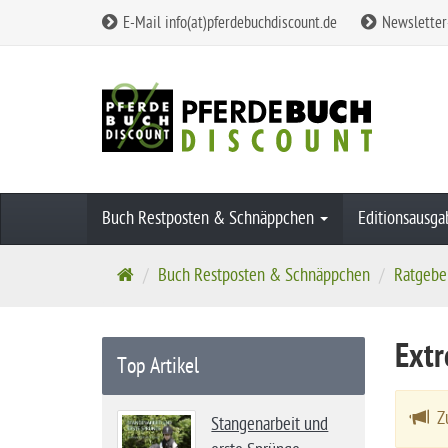
E-Mail info(at)pferdebuchdiscount.de
Newsletter
Buch Restposten & Schnäppchen
Editionsausg
S
Buch Restposten & Schnäppchen
Ratgebe
t
a
Extr
r
Top Artikel
t
s
Zu
Stangenarbeit und
e