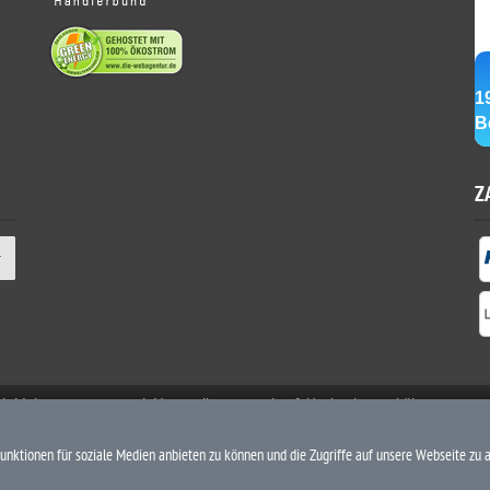
Z
etzl. Mehrwertsteuer zzgl. Versandkosten und ggf. Nachnahmegebühren, wenn 
unktionen für soziale Medien anbieten zu können und die Zugriffe auf unsere Webseite zu 