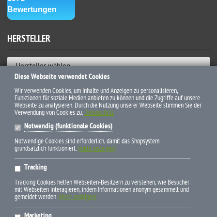
HERSTELLER
Hersteller wählen
Diese Webseite verwendet Cookies
ZAHLUNGSWEISEN
Wir verwenden Cookies, um Inhalte und Anzeigen zu personalisieren,
Funktionen für soziale Medien anbieten zu können und die Zugriffe auf unsere
Webseite zu analysieren. Durch die Nutzung unserer Webseite stimmen Sie der
Verwendung von Cookies zu.
Datenschutz
Notwendig (funktionale Cookies)
Notwendige Cookies sind erforderlich, damit das Shopsystem
grundsätzlich funktioniert.
(mehr anzeigen)
* Alle Preise inkl. gesetzl. Mehrwertsteuer zzgl. Versandkosten und
Tracking
ggf. Nachnahmegebühren, wenn nicht anders beschrieben
Tracking Cookies helfen Webseiten-Besitzern zu verstehen, wie Besucher
mit Webseiten interagieren, indem Informationen anonym gesammelt und
gemeldet werden.
(mehr anzeigen)
Marketing