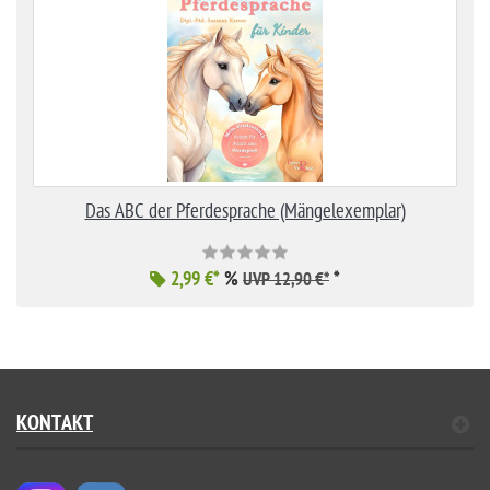
Das ABC der Pferdesprache (Mängelexemplar)
2,99 €*
%
*
UVP 12,90 €*
KONTAKT