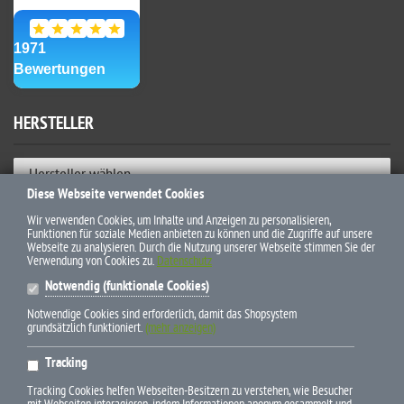
HERSTELLER
Hersteller wählen
Diese Webseite verwendet Cookies
ZAHLUNGSWEISEN
Wir verwenden Cookies, um Inhalte und Anzeigen zu personalisieren,
Funktionen für soziale Medien anbieten zu können und die Zugriffe auf unsere
Webseite zu analysieren. Durch die Nutzung unserer Webseite stimmen Sie der
Verwendung von Cookies zu.
Datenschutz
Notwendig (funktionale Cookies)
Notwendige Cookies sind erforderlich, damit das Shopsystem
grundsätzlich funktioniert.
(mehr anzeigen)
* Alle Preise inkl. gesetzl. Mehrwertsteuer zzgl. Versandkosten und
Tracking
ggf. Nachnahmegebühren, wenn nicht anders beschrieben
Tracking Cookies helfen Webseiten-Besitzern zu verstehen, wie Besucher