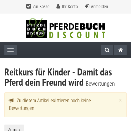
Zur Kasse
Ihr Konto
Anmelden
Toggle navigation
Reitkurs für Kinder - Damit das
Pferd dein Freund wird
Bewertungen
Cl
×
Zu diesem Artikel existieren noch keine
Bewertungen
Zurück