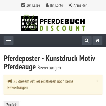
Zur Kasse
Ihr Konto
Anmelden
Toggle navigation
Pferdeposter - Kunstdruck Motiv
Pferdeauge
Bewertungen
Cl
×
Zu diesem Artikel existieren noch keine
Bewertungen
Zurück