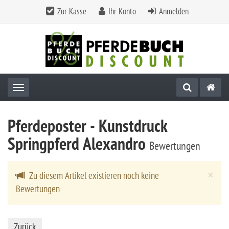
Zur Kasse
Ihr Konto
Anmelden
Toggle navigation
Pferdeposter - Kunstdruck
Springpferd Alexandro
Bewertungen
Cl
×
Zu diesem Artikel existieren noch keine
Bewertungen
Zurück