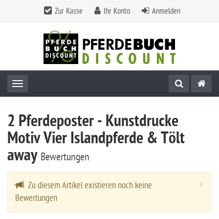
Zur Kasse
Ihr Konto
Anmelden
Toggle navigation
2 Pferdeposter - Kunstdrucke
Motiv Vier Islandpferde & Tölt
away
Bewertungen
Cl
×
Zu diesem Artikel existieren noch keine
Bewertungen