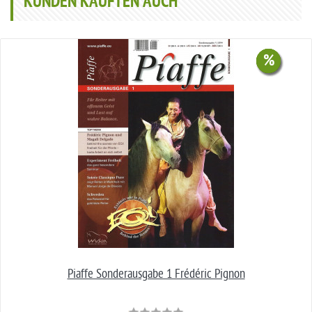
KUNDEN KAUFTEN AUCH
%
%
%
%
%
Piaffe Sonderausgabe 1 Frédéric Pignon