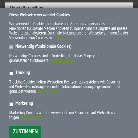
Hersteller wählen
Diese Webseite verwendet Cookies
ZAHLUNGSWEISEN
Wir verwenden Cookies, um Inhalte und Anzeigen zu personalisieren,
Funktionen für soziale Medien anbieten zu können und die Zugriffe auf unsere
Webseite zu analysieren. Durch die Nutzung unserer Webseite stimmen Sie der
Verwendung von Cookies zu.
Datenschutz
Notwendig (funktionale Cookies)
Notwendige Cookies sind erforderlich, damit das Shopsystem
grundsätzlich funktioniert.
(mehr anzeigen)
* Alle Preise inkl. gesetzl. Mehrwertsteuer zzgl. Versandkosten und
Tracking
ggf. Nachnahmegebühren, wenn nicht anders beschrieben
Tracking Cookies helfen Webseiten-Besitzern zu verstehen, wie Besucher
mit Webseiten interagieren, indem Informationen anonym gesammelt und
gemeldet werden.
(mehr anzeigen)
Marketing
E-Mail info(at)pferdebuchdiscount.de
Marketing-Cookies werden verwendet, um Besuchern auf Webseiten zu
Newsletter-Bestellung
folgen.
(mehr anzeigen)
Telefon +49 (0) 79 45-9 43 95 24
ZUSTIMMEN
xt:Commerce 6.6.10 Pro © 2025
xt-commerce