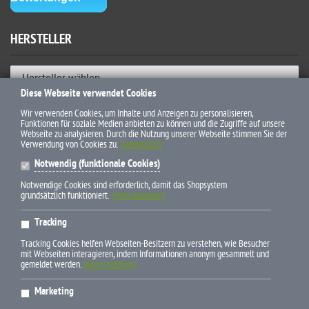
HERSTELLER
Hersteller wählen
Diese Webseite verwendet Cookies
ZAHLUNGSWEISEN
Wir verwenden Cookies, um Inhalte und Anzeigen zu personalisieren,
Funktionen für soziale Medien anbieten zu können und die Zugriffe auf unsere
Webseite zu analysieren. Durch die Nutzung unserer Webseite stimmen Sie der
Verwendung von Cookies zu.
Datenschutz
Notwendig (funktionale Cookies)
Notwendige Cookies sind erforderlich, damit das Shopsystem
grundsätzlich funktioniert.
(mehr anzeigen)
* Alle Preise inkl. gesetzl. Mehrwertsteuer zzgl. Versandkosten und
Tracking
ggf. Nachnahmegebühren, wenn nicht anders beschrieben
Tracking Cookies helfen Webseiten-Besitzern zu verstehen, wie Besucher
mit Webseiten interagieren, indem Informationen anonym gesammelt und
gemeldet werden.
(mehr anzeigen)
Marketing
E-Mail info(at)pferdebuchdiscount.de