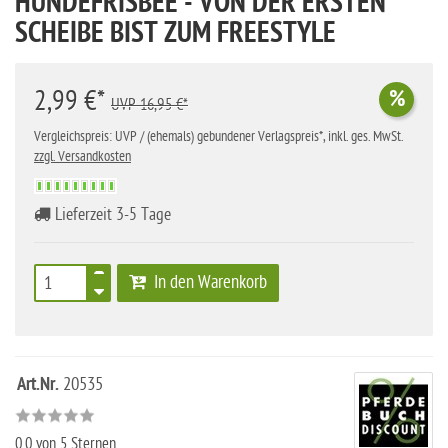
HUNDEFRISBEE - VON DER ERSTEN
SCHEIBE BIST ZUM FREESTYLE
2,99 €*
%
UVP 16,95 €*
Vergleichspreis: UVP / (ehemals) gebundener Verlagspreis*, inkl. ges. MwSt.
zzgl. Versandkosten
Lieferzeit 3-5 Tage
In den Warenkorb
Art.Nr.
20535
0.0
von 5 Sternen