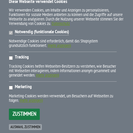
Diese Webseite verwendet Cookies
ZAHLUNGSWEISEN
Wir verwenden Cookies, um Inhalte und Anzeigen zu personalisieren,
Funktionen für soziale Medien anbieten zu können und die Zugriffe auf unsere
Webseite zu analysieren. Durch die Nutzung unserer Webseite stimmen Sie der
Verwendung von Cookies zu.
Datenschutz
Notwendig (funktionale Cookies)
Notwendige Cookies sind erforderlich, damit das Shopsystem
grundsätzlich funktioniert.
(mehr anzeigen)
* Alle Preise inkl. gesetzl. Mehrwertsteuer zzgl. Versandkosten und
Tracking
ggf. Nachnahmegebühren, wenn nicht anders beschrieben
Tracking Cookies helfen Webseiten-Besitzern zu verstehen, wie Besucher
mit Webseiten interagieren, indem Informationen anonym gesammelt und
gemeldet werden.
(mehr anzeigen)
Marketing
E-Mail info(at)pferdebuchdiscount.de
Marketing-Cookies werden verwendet, um Besuchern auf Webseiten zu
Newsletter-Bestellung
folgen.
(mehr anzeigen)
Telefon +49 (0) 79 45-9 43 95 24
ZUSTIMMEN
xt:Commerce 6.6.10 Pro © 2025
xt-commerce
Betreut durch:
www.die-webagentur.de
|
Andreas Müller
AUSWAHL ZUSTIMMEN