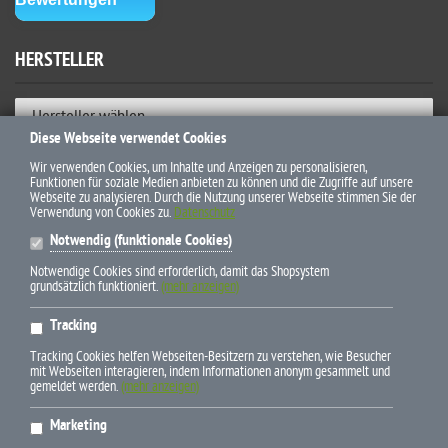
HERSTELLER
Hersteller wählen
Diese Webseite verwendet Cookies
ZAHLUNGSWEISEN
Wir verwenden Cookies, um Inhalte und Anzeigen zu personalisieren,
Funktionen für soziale Medien anbieten zu können und die Zugriffe auf unsere
Webseite zu analysieren. Durch die Nutzung unserer Webseite stimmen Sie der
Verwendung von Cookies zu.
Datenschutz
Notwendig (funktionale Cookies)
Notwendige Cookies sind erforderlich, damit das Shopsystem
grundsätzlich funktioniert.
(mehr anzeigen)
* Alle Preise inkl. gesetzl. Mehrwertsteuer zzgl. Versandkosten und
Tracking
ggf. Nachnahmegebühren, wenn nicht anders beschrieben
Tracking Cookies helfen Webseiten-Besitzern zu verstehen, wie Besucher
mit Webseiten interagieren, indem Informationen anonym gesammelt und
gemeldet werden.
(mehr anzeigen)
Marketing
E-Mail info(at)pferdebuchdiscount.de