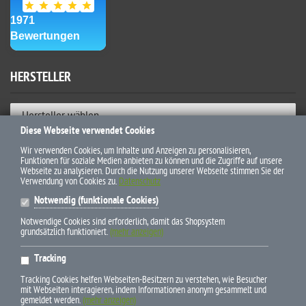
HERSTELLER
Hersteller wählen
Diese Webseite verwendet Cookies
ZAHLUNGSWEISEN
Wir verwenden Cookies, um Inhalte und Anzeigen zu personalisieren,
Funktionen für soziale Medien anbieten zu können und die Zugriffe auf unsere
Webseite zu analysieren. Durch die Nutzung unserer Webseite stimmen Sie der
Verwendung von Cookies zu.
Datenschutz
Notwendig (funktionale Cookies)
Notwendige Cookies sind erforderlich, damit das Shopsystem
grundsätzlich funktioniert.
(mehr anzeigen)
* Alle Preise inkl. gesetzl. Mehrwertsteuer zzgl. Versandkosten und
Tracking
ggf. Nachnahmegebühren, wenn nicht anders beschrieben
Tracking Cookies helfen Webseiten-Besitzern zu verstehen, wie Besucher
mit Webseiten interagieren, indem Informationen anonym gesammelt und
gemeldet werden.
(mehr anzeigen)