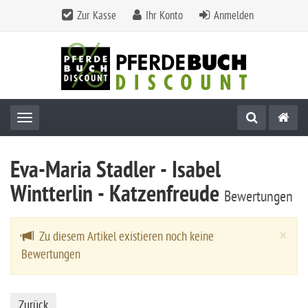
Zur Kasse
Ihr Konto
Anmelden
Toggle navigation
Eva-Maria Stadler - Isabel
Wintterlin - Katzenfreude
Bewertungen
Cl
×
Zu diesem Artikel existieren noch keine
Bewertungen
Zurück