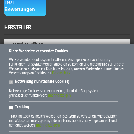
HERSTELLER
Hersteller wählen
Diese Webseite verwendet Cookies
ZAHLUNGSWEISEN
Wir verwenden Cookies, um Inhalte und Anzeigen zu personalisieren,
Funktionen für soziale Medien anbieten zu können und die Zugriffe auf unsere
Webseite zu analysieren. Durch die Nutzung unserer Webseite stimmen Sie der
Verwendung von Cookies zu.
Datenschutz
Notwendig (funktionale Cookies)
Notwendige Cookies sind erforderlich, damit das Shopsystem
grundsätzlich funktioniert.
(mehr anzeigen)
* Alle Preise inkl. gesetzl. Mehrwertsteuer zzgl. Versandkosten und
Tracking
ggf. Nachnahmegebühren, wenn nicht anders beschrieben
Tracking Cookies helfen Webseiten-Besitzern zu verstehen, wie Besucher
mit Webseiten interagieren, indem Informationen anonym gesammelt und
gemeldet werden.
(mehr anzeigen)