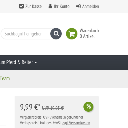
Zur Kasse
Ihr Konto
Anmelden
Warenkorb
Suchen
0 Artikel
um Pferd & Reiter
 Team
9,99 €*
%
UVP 19,95 €*
Vergleichspreis: UVP / (ehemals) gebundener
Verlagspreis*, inkl. ges. MwSt.
zzgl. Versandkosten