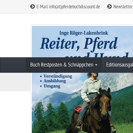
E-Mail info(at)pferdebuchdiscount.de
Newsletter
Buch Restposten & Schnäppchen
Editionsausg
S
Buch Restposten & Schnäppchen
Ratgebe
t
a
r
t
s
e