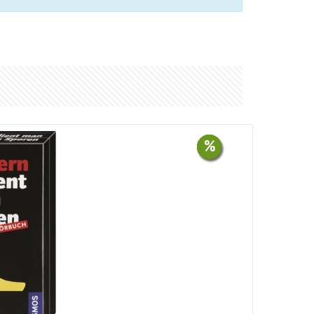
%
%
%
%
%