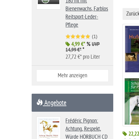
180 ml mit
i
Bienenwachs, Farblos
t
Zurüc
Reitsport-Leder-
e
Pflege
(1)
4,99 €*
%
UVP
*
14,99 €*
27,72 €* pro Liter
Mehr anzeigen
Angebote
Frédéric Pignon:
Achtung, Respekt,
22,22
Würde HÖRBUCH CD