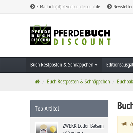
E-Mail info(at)pferdebuchdiscount.de
Newsletter
Buch Restposten & Schnäppchen
Editionsausg
S
Buch Restposten & Schnäppchen
Buchpak
t
a
Buch
r
Top Artikel
t
s
Zu
ZWEKK Leder-Balsam
e