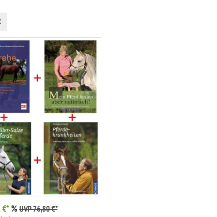
k
 €*
%
UVP 76,80 €*