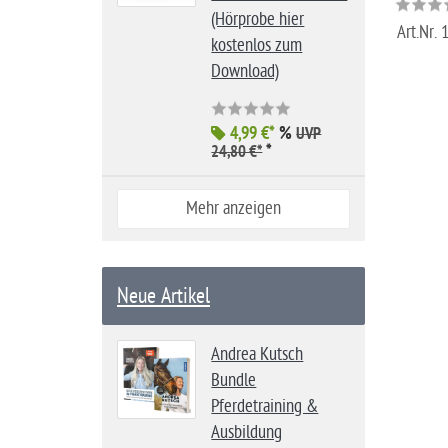
(Hörprobe hier
Art.Nr.
kostenlos zum
Download)
4,99 €*
%
UVP
*
24,80 €*
Mehr anzeigen
Neue Artikel
Andrea Kutsch
Bundle
Pferdetraining &
Ausbildung