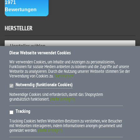
HERSTELLER
Hersteller wählen
Diese Webseite verwendet Cookies
ZAHLUNGSWEISEN
Wir verwenden Cookies, um Inhalte und Anzeigen zu personalisieren,
Funktionen für soziale Medien anbieten zu können und die Zugriffe auf unsere
Webseite zu analysieren. Durch die Nutzung unserer Webseite stimmen Sie der
Verwendung von Cookies zu.
Datenschutz
Notwendig (funktionale Cookies)
Notwendige Cookies sind erforderlich, damit das Shopsystem
grundsätzlich funktioniert.
(mehr anzeigen)
* Alle Preise inkl. gesetzl. Mehrwertsteuer zzgl. Versandkosten und
Tracking
ggf. Nachnahmegebühren, wenn nicht anders beschrieben
Tracking Cookies helfen Webseiten-Besitzern zu verstehen, wie Besucher
mit Webseiten interagieren, indem Informationen anonym gesammelt und
gemeldet werden.
(mehr anzeigen)